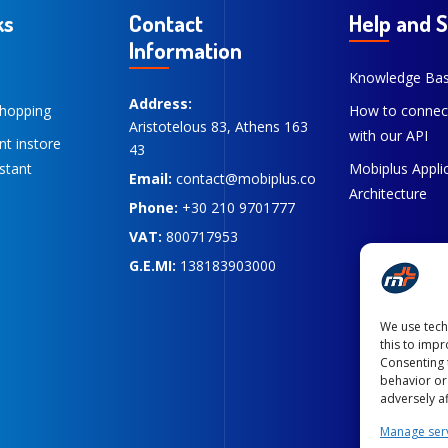
ks
Contact
Help and 
Information
Knowledge Ba
Address:
hopping
How to connec
Aristotelous 83, Athens 163
with our API
ent instore
43
stant
Mobiplus Appli
Email:
contact@mobiplus.co
Architecture
Phone:
+30 210 9701777
VAT:
800717953
G.E.MI:
138183903000
We use tech
this to imp
Consenting 
behavior or
adversely af
Manage ser