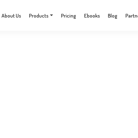
+30 210 9701777
About Us
Products
Pricing
Ebooks
Blog
Partn