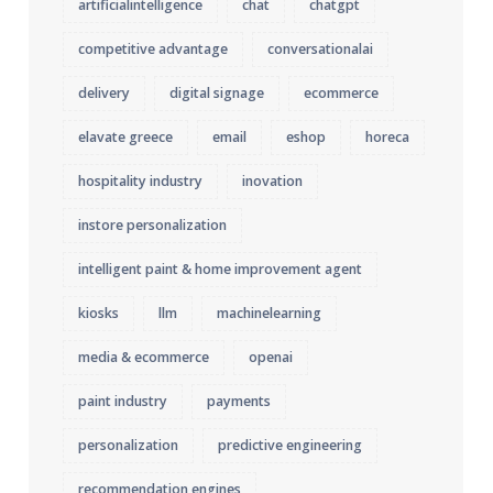
artificialintelligence
chat
chatgpt
competitive advantage
conversationalai
delivery
digital signage
ecommerce
elavate greece
email
eshop
horeca
hospitality industry
inovation
instore personalization
intelligent paint & home improvement agent
kiosks
llm
machinelearning
media & ecommerce
openai
paint industry
payments
personalization
predictive engineering
recommendation engines