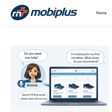
Empower Your Business With The Magic Of
Home
Machine Learning!