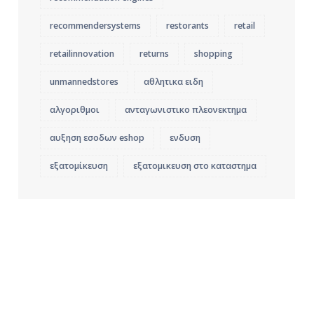
recommendersystems
restorants
retail
retailinnovation
returns
shopping
unmannedstores
αθλητικα ειδη
αλγοριθμοι
ανταγωνιστικο πλεονεκτημα
αυξηση εσοδων eshop
ενδυση
εξατομίκευση
εξατομικευση στο καταστημα