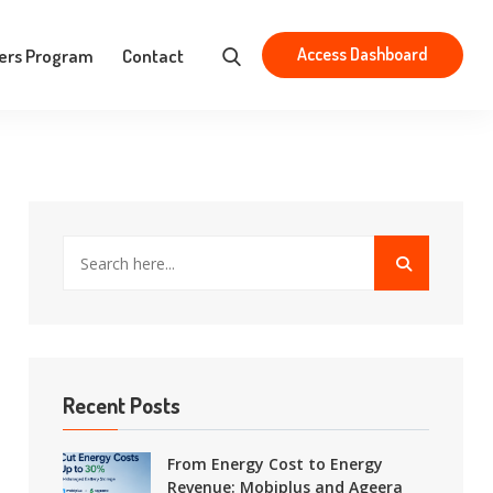
Aristotelous 83, Athens 163 43
contact@mobiplus.co
Access Dashboard
ers Program
Contact
Recent Posts
From Energy Cost to Energy
Revenue: Mobiplus and Ageera